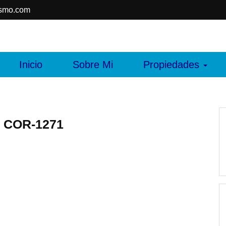
ismo.com
to y asesoría hace más
Inicio
Sobre Mi
Propiedades
e COR-1271