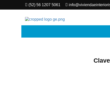
(52) 56 1207 5061
info@viviendaeinterior
Bienes Raíces. Venta, financiamien
de 15 años
Clav